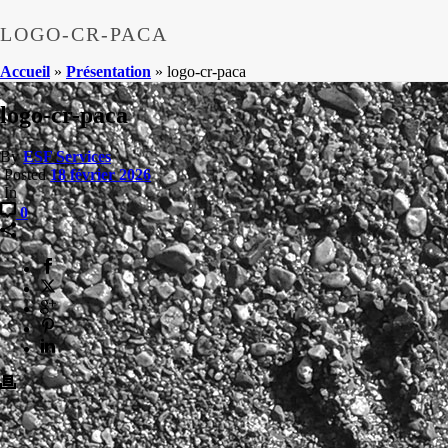
LOGO-CR-PACA
Accueil
»
Présentation
»
logo-cr-paca
logo-cr-paca
By
ESF Services
Posted
18 février 2026
In
0