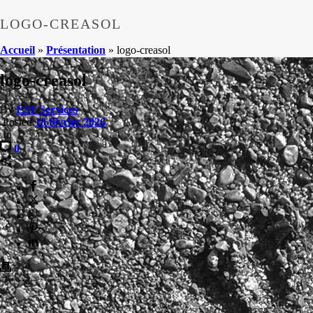
LOGO-CREASOL
Accueil
»
Présentation
»
logo-creasol
logo-creasol
By
ESF Services
Posted
18 février 2026
In
0