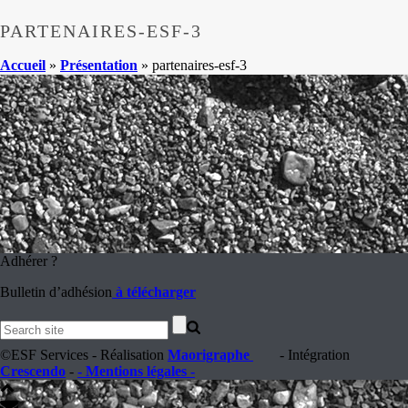
PARTENAIRES-ESF-3
Accueil
»
Présentation
»
partenaires-esf-3
Adhérer ?
Bulletin d’adhésion
à télécharger
©ESF Services - Réalisation
Maorigraphe
- Intégration
Crescendo
-
- Mentions légales -