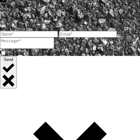
Contact rapide...
Vous pouvez nous laisser un petit mot ici, nous vous répondrons très
vite !
I consent to ESF Services collecting my details through this form.
Send