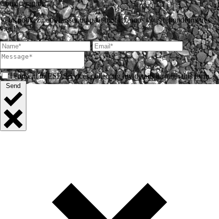
Contact rapide...
Vous pouvez nous laisser un petit mot ici, nous vous répondrons très
vite !
I consent to ESF Services collecting my details through this form.
Send