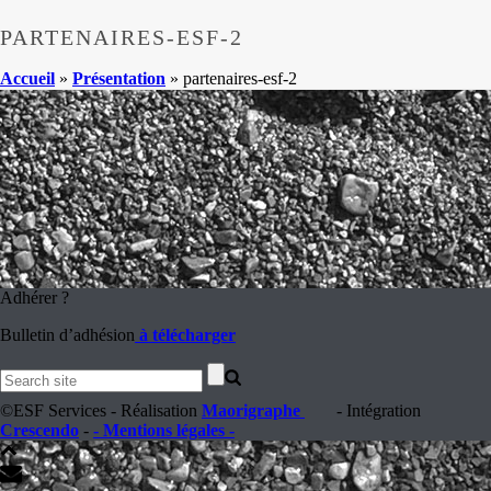
PARTENAIRES-ESF-2
Accueil
»
Présentation
»
partenaires-esf-2
Adhérer ?
Bulletin d’adhésion
à télécharger
©ESF Services - Réalisation
Maorigraphe
- Intégration
Crescendo
-
- Mentions légales -