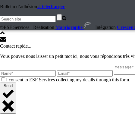
Bulletin d’adhésion
à télécharger
©ESF Services - Réalisation
Maorigraphe
- Intégration
Crescen
Contact rapide...
Vous pouvez nous laisser un petit mot ici, nous vous répondrons très vit
I consent to ESF Services collecting my details through this form.
Send