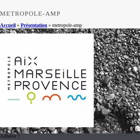
METROPOLE-AMP
Accueil
»
Présentation
»
metropole-amp
Adhérer ?