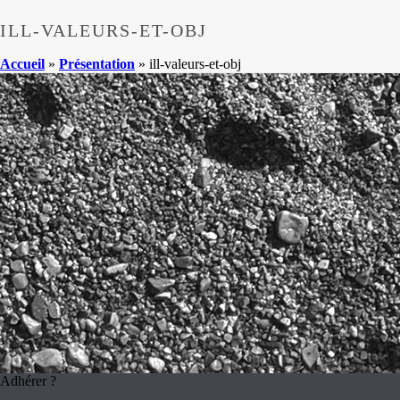
ILL-VALEURS-ET-OBJ
Accueil
»
Présentation
»
ill-valeurs-et-obj
Adhérer ?