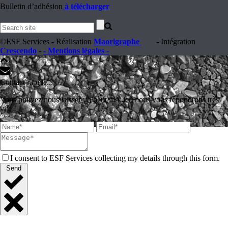
Bulletin d’adhésion
à télécharger
©ESF Services - Réalisation
Maorigraphe
- Intégration
Crescendo
-
- Mentions légales -
Contact rapide...
Vous pouvez nous laisser un petit mot ici, nous vous répondrons très
vite !
I consent to ESF Services collecting my details through this form.
Send