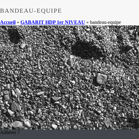
BANDEAU-EQUIPE
Accueil
»
GABARIT HDP 1er NIVEAU
»
bandeau-equipe
Adhérer ?