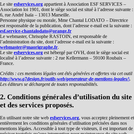
Le site
esfservices.org
appartient à Association ESF SERVICES –
Association loi 1901, dont le siège social est situé à l’adresse suivante :
6, rue André Isaïa – 13013 Marseille.
Personne physique ou morale, Mme Chantal LODATO – Directrice
est responsable de la publication, dont l’adresse e-mail est la suivante :
esf.service-chantalodato@orange.fr
Le webmaster, Chrisophe RASTOIN, est responsable de
l’administration du site, dont l’adresse e-mail est la suivante :
webmaster@maorigraphe.fr
.
Le site
esfservices.org
est hébergé par OVH, dont le siège social est
localisé à l’adresse suivante : 2 rue Kellermann – 59100 Roubaix –
France.
Crédits : ces mentions légales ont étés générées et offertes via cet outil
http://www.g7design.fr/outils-web/generateur-de-mentions-legales/\
.
Les éditeurs se déchargent de toutes responsabilités.
2. Conditions générales d’utilisation du site
et des services proposés.
En utilisant notre site web
esfservices.org
, vous acceptez pleinement et
entièrement les conditions générales d’utilisation précisées dans nos
mentions légales. Accessible à tout type de visiteurs, il est important de
préciser toutefois qu’une interruption pour maintenance du site web