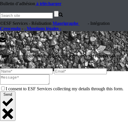
Bulletin d’adhésion
à télécharger
©ESF Services - Réalisation
Maorigraphe
- Intégration
Crescendo
-
- Mentions légales -
Contact rapide...
Vous pouvez nous laisser un petit mot ici, nous vous répondrons très
vite !
I consent to ESF Services collecting my details through this form.
Send