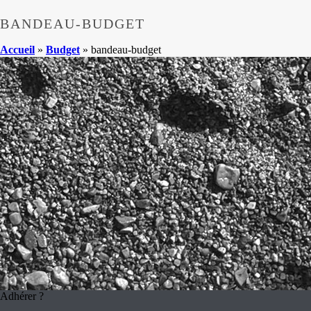
BANDEAU-BUDGET
Accueil
»
Budget
»
bandeau-budget
Adhérer ?