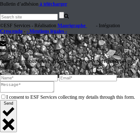
Bulletin d’adhésion
à télécharger
©ESF Services - Réalisation
Maorigraphe
- Intégration
Crescendo
-
- Mentions légales -
Contact rapide...
Vous pouvez nous laisser un petit mot ici, nous vous répondrons très
vite !
I consent to ESF Services collecting my details through this form.
Send